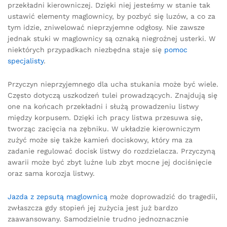
przekładni kierowniczej. Dzięki niej jesteśmy w stanie tak
ustawić elementy maglownicy, by pozbyć się luzów, a co za
tym idzie, zniwelować nieprzyjemne odgłosy. Nie zawsze
jednak stuki w maglownicy są oznaką niegroźnej usterki. W
niektórych przypadkach niezbędna staje się
pomoc
specjalisty
.
Przyczyn nieprzyjemnego dla ucha stukania może być wiele.
Często dotyczą uszkodzeń tulei prowadzących. Znajdują się
one na końcach przekładni i służą prowadzeniu listwy
między korpusem. Dzięki ich pracy listwa przesuwa się,
tworząc zacięcia na zębniku. W układzie kierowniczym
zużyć może się także kamień dociskowy, który ma za
zadanie regulować docisk listwy do rozdzielacza. Przyczyną
awarii może być zbyt luźne lub zbyt mocne jej dociśnięcie
oraz sama korozja listwy.
Jazda z zepsutą maglownicą
może doprowadzić do tragedii,
zwłaszcza gdy stopień jej zużycia jest już bardzo
zaawansowany. Samodzielnie trudno jednoznacznie