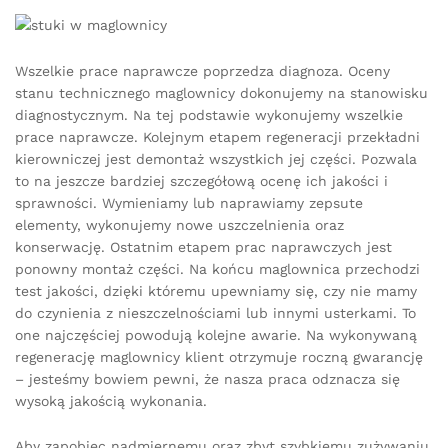
Wszelkie prace naprawcze poprzedza diagnoza. Oceny
stanu technicznego maglownicy dokonujemy na stanowisku
diagnostycznym. Na tej podstawie wykonujemy wszelkie
prace naprawcze. Kolejnym etapem regeneracji przekładni
kierowniczej jest demontaż wszystkich jej części. Pozwala
to na jeszcze bardziej szczegółową ocenę ich jakości i
sprawności. Wymieniamy lub naprawiamy zepsute
elementy, wykonujemy nowe uszczelnienia oraz
konserwację. Ostatnim etapem prac naprawczych jest
ponowny montaż części. Na końcu maglownica przechodzi
test jakości, dzięki któremu upewniamy się, czy nie mamy
do czynienia z nieszczelnościami lub innymi usterkami. To
one najczęściej powodują kolejne awarie. Na wykonywaną
regenerację maglownicy klient otrzymuje roczną gwarancję
– jesteśmy bowiem pewni, że nasza praca odznacza się
wysoką jakością wykonania.
Aby zapobiec nadmiernemu oraz zbyt szybkiemu zużywaniu