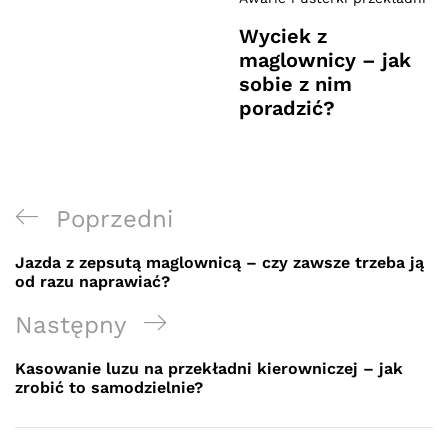
Wyciek z
maglownicy – jak
sobie z nim
poradzić?
Nawigacja
Previous
Poprzedni
wpisu
Post
Jazda z zepsutą maglownicą – czy zawsze trzeba ją
od razu naprawiać?
Next
Następny
Post
Kasowanie luzu na przekładni kierowniczej – jak
zrobić to samodzielnie?