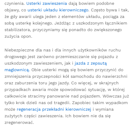
czynienia.
Usterki zawieszenia
dają bowiem podobne
objawy, co
usterki układu kierowniczego
. Często bywa i tak,
że gdy awarii ulega jeden z elementów układu, pociąga za
sobą usterkę kolejnego. Jeżdżąc z uszkodzonym łącznikiem
stabilizatora, przyczyniamy się ponadto do zwiększonego
zużycia opon.
Niebezpieczne dla nas i dla innych użytkowników ruchu
drogowego jest zarówno przemieszczanie się pojazdu z
uszkodzonym zawieszeniem, jak i
jazda z zepsutą
maglownicą.
Obie usterki mogą się bowiem przyczynić do
zmniejszenia przyczepności kół samochodu do nawierzchni
oraz zaburzenia toru jego jazdy. Co więcej, w skrajnych
przypadkach awaria może spowodować sytuację, w której
całkowicie stracimy panowanie nad pojazdem. Wówczas już
tylko krok dzieli nas od tragedii. Zapobiec takim wypadkom
może
regeneracja przekładni kierowniczej
i wymiana
zużytych części zawieszenia. Ich bowiem nie da się
zregenerować.