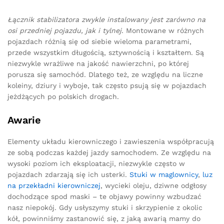
Łącznik stabilizatora zwykle instalowany jest zarówno na
osi przedniej pojazdu, jak i tylnej
. Montowane w różnych
pojazdach różnią się od siebie wieloma parametrami,
przede wszystkim długością, sztywnością i kształtem. Są
niezwykle wrażliwe na jakość nawierzchni, po której
porusza się samochód. Dlatego też, ze względu na liczne
koleiny, dziury i wyboje, tak często psują się w pojazdach
jeżdżących po polskich drogach.
Awarie
Elementy układu kierowniczego i zawieszenia współpracują
ze sobą podczas każdej jazdy samochodem. Ze względu na
wysoki poziom ich eksploatacji, niezwykle często w
pojazdach zdarzają się ich usterki.
Stuki w maglownicy
,
luz
na przekładni kierowniczej
, wycieki oleju, dziwne odgłosy
dochodzące spod maski – te objawy powinny wzbudzać
nasz niepokój. Gdy usłyszymy stuki i skrzypienie z okolic
kół, powinniśmy zastanowić się, z jaką awarią mamy do