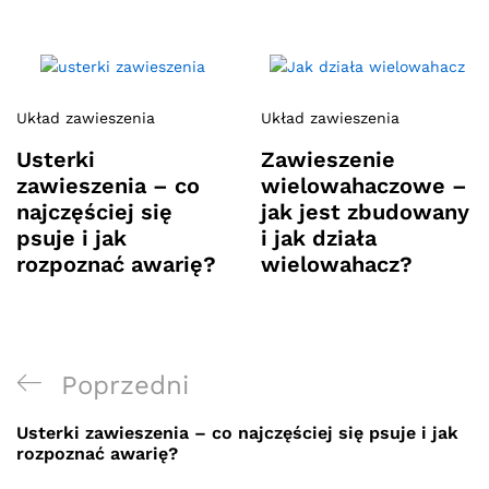
Układ zawieszenia
Układ zawieszenia
Usterki
Zawieszenie
zawieszenia – co
wielowahaczowe –
najczęściej się
jak jest zbudowany
psuje i jak
i jak działa
rozpoznać awarię?
wielowahacz?
Nawigacja
Previous
Poprzedni
wpisu
Post
Usterki zawieszenia – co najczęściej się psuje i jak
rozpoznać awarię?