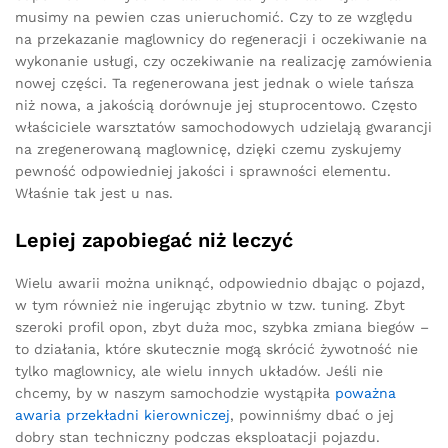
musimy na pewien czas unieruchomić. Czy to ze względu
na przekazanie maglownicy do regeneracji i oczekiwanie na
wykonanie usługi, czy oczekiwanie na realizację zamówienia
nowej części. Ta regenerowana jest jednak o wiele tańsza
niż nowa, a jakością dorównuje jej stuprocentowo. Często
właściciele warsztatów samochodowych udzielają gwarancji
na zregenerowaną maglownicę, dzięki czemu zyskujemy
pewność odpowiedniej jakości i sprawności elementu.
Właśnie tak jest u nas.
Lepiej zapobiegać niż leczyć
Wielu awarii można uniknąć, odpowiednio dbając o pojazd,
w tym również nie ingerując zbytnio w tzw. tuning. Zbyt
szeroki profil opon, zbyt duża moc, szybka zmiana biegów –
to działania, które skutecznie mogą skrócić żywotność nie
tylko maglownicy, ale wielu innych układów. Jeśli nie
chcemy, by w naszym samochodzie wystąpiła
poważna
awaria przekładni kierowniczej
, powinniśmy dbać o jej
dobry stan techniczny podczas eksploatacji pojazdu.