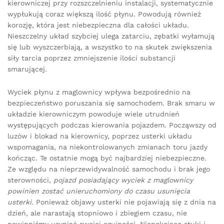
kierowniczej przy rozszczelnieniu instalacji, systematycznie
wypłukują coraz większą ilość płynu. Powodują również
korozję, która jest niebezpieczna dla całości układu.
Nieszczelny układ szybciej ulega zatarciu, zębatki wyłamują
się lub wyszczerbiają, a wszystko to na skutek zwiększenia
siły tarcia poprzez zmniejszenie ilości substancji
smarującej.
Wyciek płynu z maglownicy wpływa bezpośrednio na
bezpieczeństwo poruszania się samochodem. Brak smaru w
układzie kierowniczym powoduje wiele utrudnień
występujących podczas kierowania pojazdem. Począwszy od
luzów i blokad na kierownicy, poprzez usterki układu
wspomagania, na niekontrolowanych zmianach toru jazdy
kończąc. Te ostatnie mogą być najbardziej niebezpieczne.
Ze względu na nieprzewidywalność samochodu i brak jego
sterowności,
pojazd posiadający wyciek z maglownicy
powinien zostać unieruchomiony do czasu usunięcia
usterki
. Ponieważ objawy usterki nie pojawiają się z dnia na
dzień, ale narastają stopniowo i zbiegiem czasu, nie
powinniśmy usypiać swojej czujności. Niepokojące stuki i