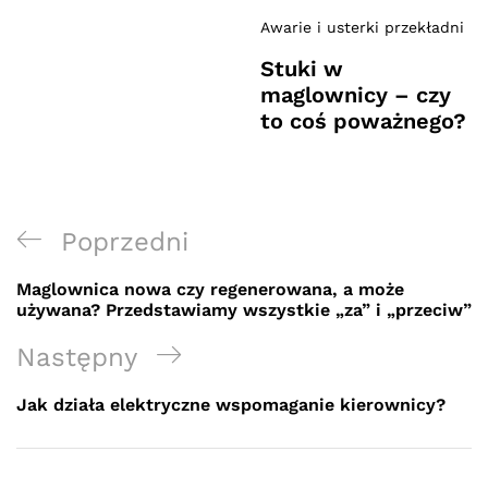
Awarie i usterki przekładni
Stuki w
maglownicy – czy
to coś poważnego?
Nawigacja
Previous
Poprzedni
wpisu
Post
Maglownica nowa czy regenerowana, a może
używana? Przedstawiamy wszystkie „za” i „przeciw”
Next
Następny
Post
Jak działa elektryczne wspomaganie kierownicy?