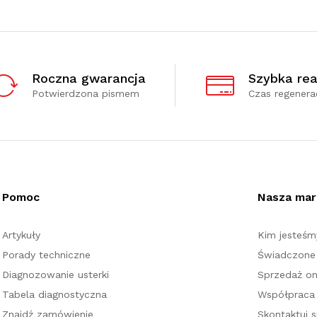
Roczna gwarancja
Szybka rea
Potwierdzona pismem
Czas regenerac
Pomoc
Nasza mar
Artykuły
Kim jesteśm
Porady techniczne
Świadczone 
Diagnozowanie usterki
Sprzedaż on
Tabela diagnostyczna
Współpraca
Znajdź zamówienie
Skontaktuj s