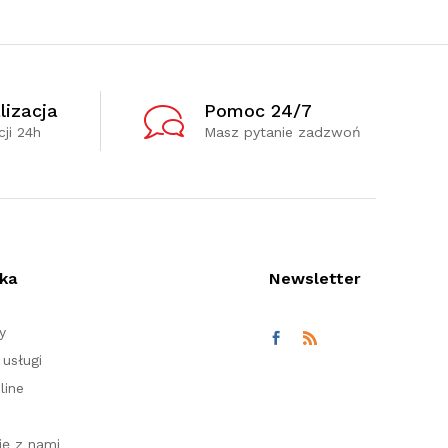
lizacja
Pomoc 24/7
ji 24h
Masz pytanie zadzwoń
ka
Newsletter
y
usługi
line
ię z nami